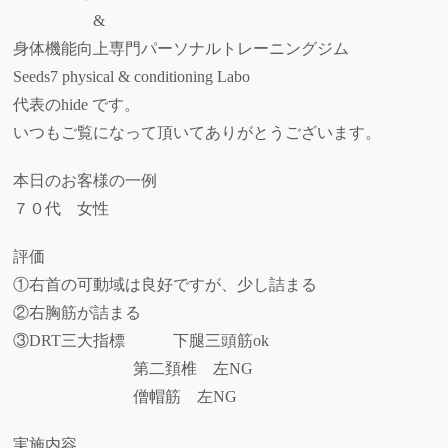
&
身体機能向上専門パーソナルトレーニングジム
Seeds7 physical & conditioning Labo
代表の
hide
です。
いつもご覧になって頂いてありがとうございます。
本日のお客様の一例
７０代 女性
評価
①右首の可動域は良好ですが、少し詰まる
②右胸筋が詰まる
③DRT三大指標 下腿三頭筋ok
第二頚椎 左NG
僧帽筋 左NG
実施内容