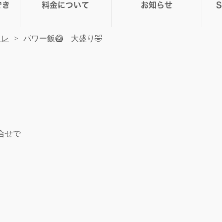
でき
料金について
お知らせ
トレ
パワー飯🥝 大盛り🤣
合せで