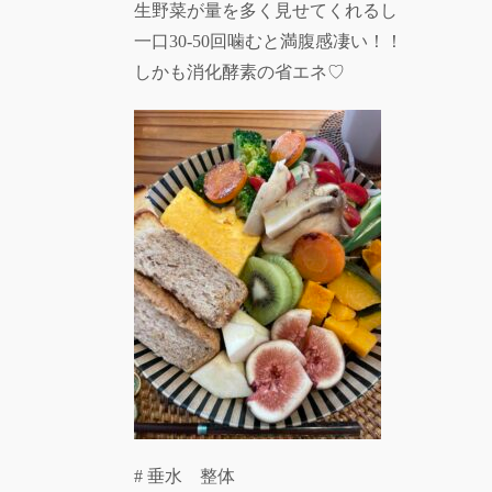
生野菜が量を多く見せてくれるし
一口30-50回噛むと満腹感凄い！！
しかも消化酵素の省エネ♡
# 垂水 整体