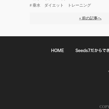
# 垂水 ダイエット トレーニング
« 前の記事へ
HOME
Seeds7だからで
COPYR